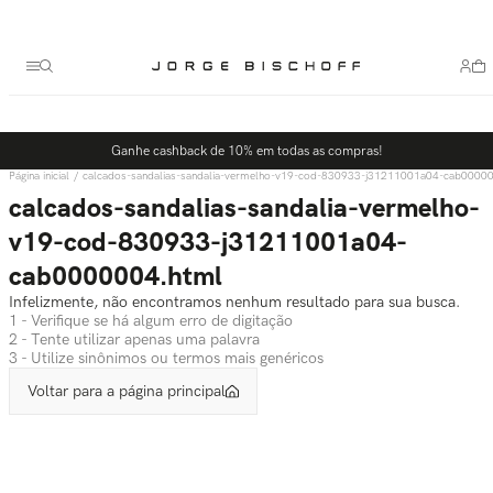
Termos mais buscados
1
º
bolsa
2
º
scarpin
3
º
tênis
Ganhe cashback de 10% em todas as compras!
4
º
sandalia
calcados-sandalias-sandalia-vermelho-v19-cod-830933-j31211001a04-cab0000
5
º
bota
calcados-sandalias-sandalia-vermelho-
v19-cod-830933-j31211001a04-
cab0000004.html
Infelizmente, não encontramos nenhum resultado para sua busca.
1 - Verifique se há algum erro de digitação
2 - Tente utilizar apenas uma palavra
3 - Utilize sinônimos ou termos mais genéricos
Voltar para a página principal