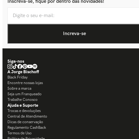
Inscreva-se, fique por dentro das novidades!
Siga-nos
A Jorge Bischoff
Black Friday
Encontre nossas lojas
Sobre a marca
Seja um Franqueado
Trabalhe Conosco
Ajuda e Suporte
Trocas e devoluções
Central de Atendimento
Dicas de conservação
Regulamento CashBack
Termos de Uso
Política de Privacidade