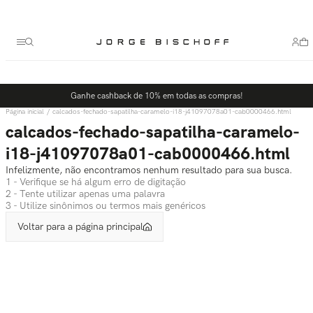
Termos mais buscados
1
º
bolsa
2
º
scarpin
3
º
tênis
Ganhe cashback de 10% em todas as compras!
4
º
sandalia
calcados-fechado-sapatilha-caramelo-i18-j41097078a01-cab0000466.html
5
º
bota
calcados-fechado-sapatilha-caramelo-
i18-j41097078a01-cab0000466.html
Infelizmente, não encontramos nenhum resultado para sua busca.
1 - Verifique se há algum erro de digitação
2 - Tente utilizar apenas uma palavra
3 - Utilize sinônimos ou termos mais genéricos
Voltar para a página principal