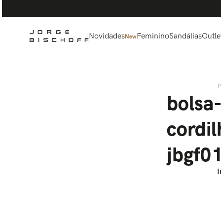
Termos mais buscados
1
º
bolsa
2
º
scarpin
Novidades
Feminino
Sandálias
Outle
New
3
º
tênis
4
º
sandalia
5
º
bota
bolsa-
cordil
jbgf0
I