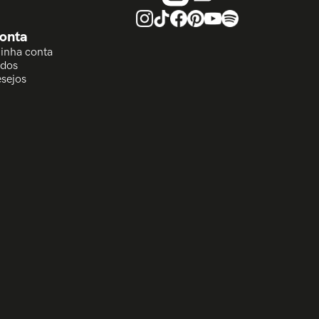
onta
Minha conta
idos
esejos