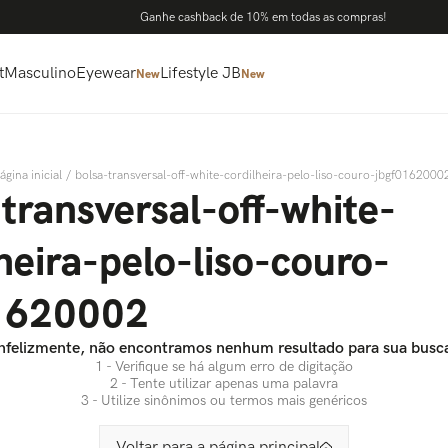
Ganhe cashback de 10% em todas as compras!
t
Masculino
Eyewear
Lifestyle JB
New
New
bolsa-transversal-off-white-cordilheira-pelo-liso-couro-jbgf0162000
transversal-off-white-
heira-pelo-liso-couro-
1620002
nfelizmente, não encontramos nenhum resultado para sua busc
1 - Verifique se há algum erro de digitação
2 - Tente utilizar apenas uma palavra
3 - Utilize sinônimos ou termos mais genéricos
Voltar para a página principal