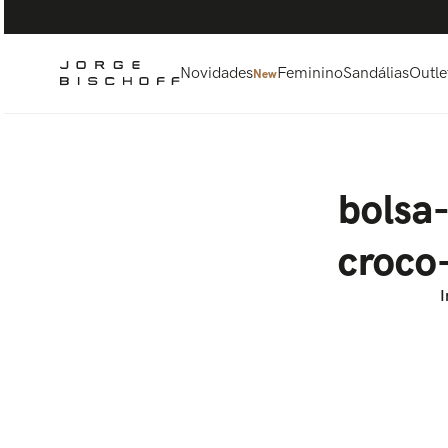
Termos mais buscados
1
º
bolsa
2
º
scarpin
Novidades
Feminino
Sandálias
Outle
New
3
º
tênis
4
º
sandalia
5
º
bota
bolsa
croco
I