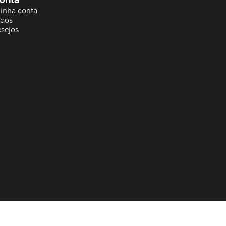
Minha conta
idos
esejos