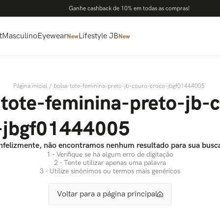
Ganhe cashback de 10% em todas as compras!
t
Masculino
Eyewear
Lifestyle JB
New
New
bolsa-tote-feminina-preto-jb-couro-croco-jbgf01444005
-tote-feminina-preto-jb-
-jbgf01444005
nfelizmente, não encontramos nenhum resultado para sua busc
1 - Verifique se há algum erro de digitação
2 - Tente utilizar apenas uma palavra
3 - Utilize sinônimos ou termos mais genéricos
Voltar para a página principal