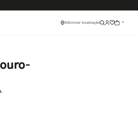
Adicionar localização
0
couro-
a.