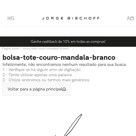
Termos mais buscados
1
º
bolsa
2
º
scarpin
3
º
tênis
Ganhe cashback de 10% em todas as compras!
4
º
sandalia
bolsa-tote-couro-mandala-branco
5
º
bota
bolsa-tote-couro-mandala-branco
Infelizmente, não encontramos nenhum resultado para sua busca.
1 - Verifique se há algum erro de digitação
2 - Tente utilizar apenas uma palavra
3 - Utilize sinônimos ou termos mais genéricos
Voltar para a página principal