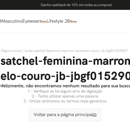
Ganhe cashback de 10% em todas as compras!
t
Masculino
Eyewear
Lifestyle JB
New
New
bolsa-satchel-feminina-marrom-caramelo-couro-jb-jbgf01529001
-satchel-feminina-marro
elo-couro-jb-jbgf01529
nfelizmente, não encontramos nenhum resultado para sua busc
1 - Verifique se há algum erro de digitação
2 - Tente utilizar apenas uma palavra
3 - Utilize sinônimos ou termos mais genéricos
Voltar para a página principal