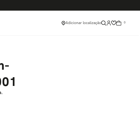
Adicionar localização
0
m-
001
a.