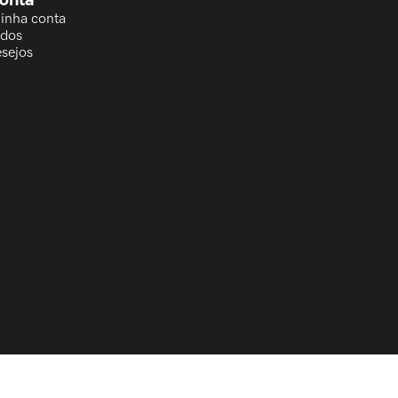
Minha conta
idos
esejos