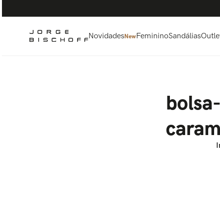
Termos mais buscados
1
º
bolsa
2
º
scarpin
Novidades
Feminino
Sandálias
Outle
New
3
º
tênis
4
º
sandalia
5
º
bota
bolsa
caram
I