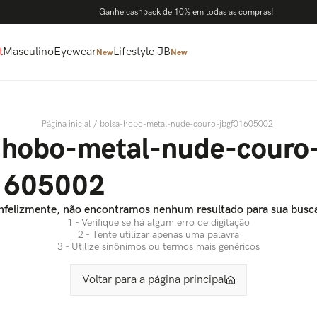
Ganhe cashback de 10% em todas as compras!
t
Masculino
Eyewear
Lifestyle JB
New
New
bolsa-hobo-metal-nude-couro-jbgf01605002
-hobo-metal-nude-couro
1605002
nfelizmente, não encontramos nenhum resultado para sua busc
1 - Verifique se há algum erro de digitação
2 - Tente utilizar apenas uma palavra
3 - Utilize sinônimos ou termos mais genéricos
Voltar para a página principal