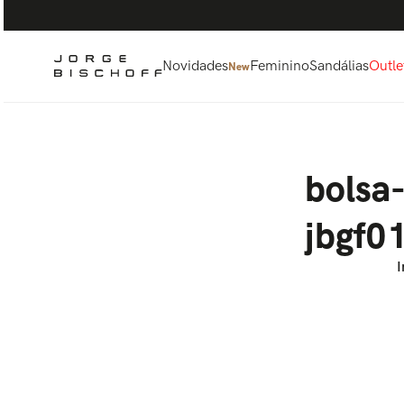
Termos mais buscados
1
º
bolsa
2
º
scarpin
Novidades
Feminino
Sandálias
Outle
New
3
º
tênis
4
º
sandalia
5
º
bota
bolsa
jbgf0
I