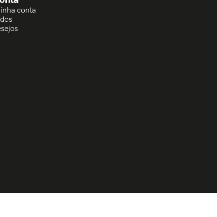
Minha conta
idos
esejos