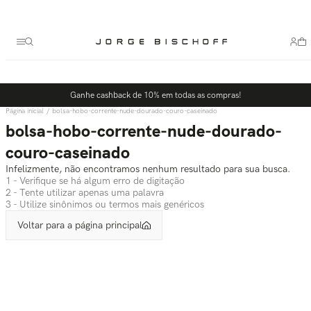
Termos mais buscados
1
º
bolsa
2
º
scarpin
3
º
tênis
Ganhe cashback de 10% em todas as compras!
4
º
sandalia
bolsa-hobo-corrente-nude-dourado-couro-caseinado
5
º
bota
bolsa-hobo-corrente-nude-dourado-
couro-caseinado
Infelizmente, não encontramos nenhum resultado para sua busca.
1 - Verifique se há algum erro de digitação
2 - Tente utilizar apenas uma palavra
3 - Utilize sinônimos ou termos mais genéricos
Voltar para a página principal