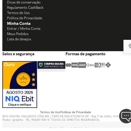
Dicas de conservação
Regulamento CashBack
Termos de Uso
Política de Privacidade
Minha Conta
Entrar / Minha Conta
Meus Pedidos
Lista de desejos
Selos e segurança
Formas de pagamento
Termos de Uso
Políticas de Privacidade
BCG DIGITAL CALÇADOS LTDA ME | CNPJ 08.960.572/0014-49 - Rua 7 de Julho, 416 - Bom
Pastor, Igrejinha - RS, 95650-000 © TODOS OS DIREITOS RESERVADOS.
Digital Growth Guided by