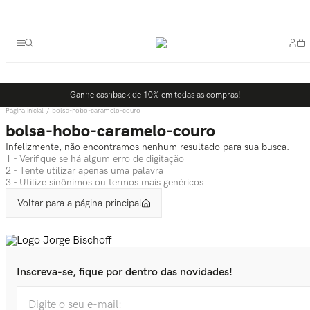
Termos mais buscados
1
º
bolsa
2
º
scarpin
3
º
tênis
Ganhe cashback de 10% em todas as compras!
4
º
sandalia
bolsa-hobo-caramelo-couro
5
º
bota
bolsa-hobo-caramelo-couro
Infelizmente, não encontramos nenhum resultado para sua busca.
1 - Verifique se há algum erro de digitação
2 - Tente utilizar apenas uma palavra
3 - Utilize sinônimos ou termos mais genéricos
Voltar para a página principal
Inscreva-se, fique por dentro das novidades!