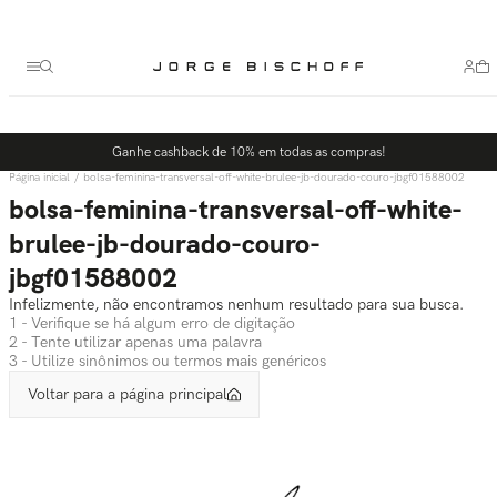
Termos mais buscados
1
º
bolsa
2
º
scarpin
3
º
tênis
Ganhe cashback de 10% em todas as compras!
4
º
sandalia
bolsa-feminina-transversal-off-white-brulee-jb-dourado-couro-jbgf01588002
5
º
slingback
bolsa-feminina-transversal-off-white-
brulee-jb-dourado-couro-
jbgf01588002
Infelizmente, não encontramos nenhum resultado para sua busca.
1 - Verifique se há algum erro de digitação
2 - Tente utilizar apenas uma palavra
3 - Utilize sinônimos ou termos mais genéricos
Voltar para a página principal