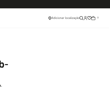
 em itens remarcados)
Adicionar localização
0
b-
a.