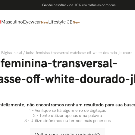
10% OFF com cupom PRIMEIRACOMPRAJB (não válido
t
Masculino
Eyewear
Lifestyle JB
New
New
bolsa-feminina-transversal-matelasse-off-white-dourado-jb-couro
-feminina-transversal-
asse-off-white-dourado-j
nfelizmente, não encontramos nenhum resultado para sua busc
1 - Verifique se há algum erro de digitação
2 - Tente utilizar apenas uma palavra
3 - Utilize sinônimos ou termos mais genéricos
Voltar para a página principal