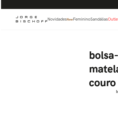
Termos mais buscados
1
º
bolsa
2
º
scarpin
Novidades
Feminino
Sandálias
Outle
New
3
º
tênis
4
º
sandalia
5
º
bota
bolsa
matel
couro
I