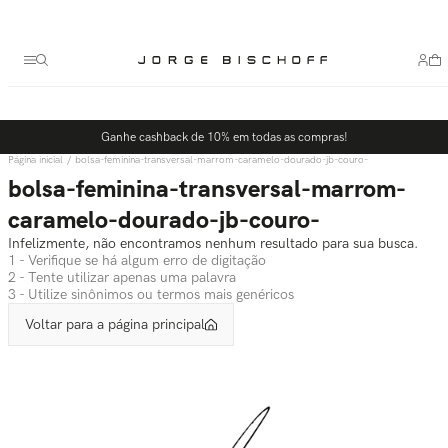
Termos mais buscados
1
º
bolsa
2
º
scarpin
3
º
tênis
Ganhe cashback de 10% em todas as compras!
4
º
sandalia
bolsa-feminina-transversal-marrom-caramelo-dourado-jb-couro-
5
º
bota
bolsa-feminina-transversal-marrom-
caramelo-dourado-jb-couro-
Infelizmente, não encontramos nenhum resultado para sua busca.
1 - Verifique se há algum erro de digitação
2 - Tente utilizar apenas uma palavra
3 - Utilize sinônimos ou termos mais genéricos
Voltar para a página principal