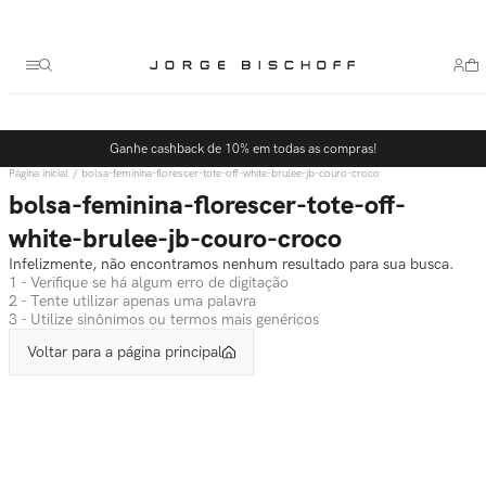
Termos mais buscados
1
º
bolsa
2
º
scarpin
3
º
tênis
Ganhe cashback de 10% em todas as compras!
4
º
sandalia
bolsa-feminina-florescer-tote-off-white-brulee-jb-couro-croco
5
º
bota
bolsa-feminina-florescer-tote-off-
white-brulee-jb-couro-croco
Infelizmente, não encontramos nenhum resultado para sua busca.
1 - Verifique se há algum erro de digitação
2 - Tente utilizar apenas uma palavra
3 - Utilize sinônimos ou termos mais genéricos
Voltar para a página principal