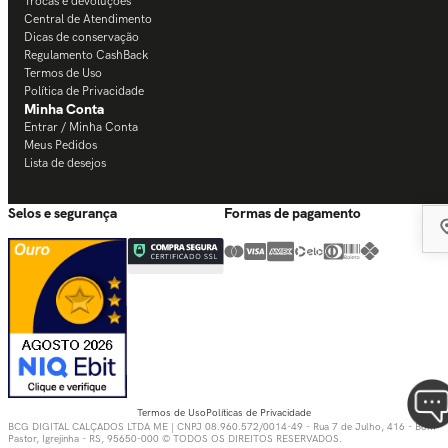
Trocas e devoluções
Central de Atendimento
Dicas de conservação
Regulamento CashBack
Termos de Uso
Política de Privacidade
Minha Conta
Entrar / Minha Conta
Meus Pedidos
Lista de desejos
Selos e segurança
Formas de pagamento
Termos de Uso
Políticas de Privacidade
BCG DIGITAL CALÇADOS LTDA ME | CNPJ 08.960.572/0014-49 - Rua 7 de Julho, 416 - Bom
Pastor, Igrejinha - RS, 95650-000 © TODOS OS DIREITOS RESERVADOS.