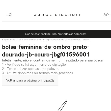
Termos mais buscados
1
º
bolsa
2
º
scarpin
3
º
tênis
Ganhe cashback de 10% em todas as compras!
4
º
sandalia
bolsa-feminina-de-ombro-preto-dourado-jb-couro-jbgf01596001
5
º
bota
bolsa-feminina-de-ombro-preto-
dourado-jb-couro-jbgf01596001
Infelizmente, não encontramos nenhum resultado para sua busca.
1 - Verifique se há algum erro de digitação
2 - Tente utilizar apenas uma palavra
3 - Utilize sinônimos ou termos mais genéricos
Voltar para a página principal