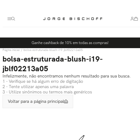
Termos mais buscados
1
º
bolsa
2
º
scarpin
3
º
tênis
Ganhe cashback de 10% em todas as compras!
4
º
sandalia
bolsa-estruturada-blush-i19-jblf02213a05
5
º
bota
bolsa-estruturada-blush-i19-
jblf02213a05
Infelizmente, não encontramos nenhum resultado para sua busca.
1 - Verifique se há algum erro de digitação
2 - Tente utilizar apenas uma palavra
3 - Utilize sinônimos ou termos mais genéricos
Voltar para a página principal