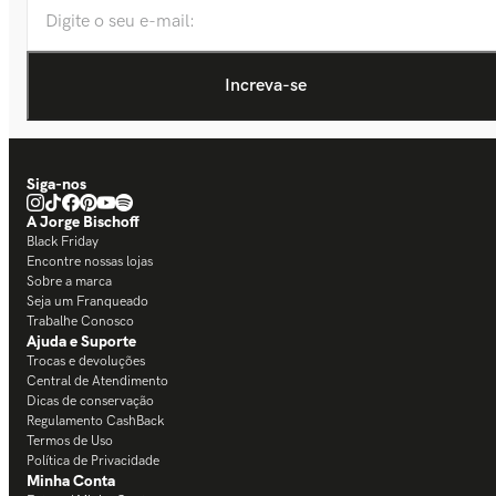
Siga-nos
A Jorge Bischoff
Black Friday
Encontre nossas lojas
Sobre a marca
Seja um Franqueado
Trabalhe Conosco
Ajuda e Suporte
Trocas e devoluções
Central de Atendimento
Dicas de conservação
Regulamento CashBack
Termos de Uso
Política de Privacidade
Minha Conta