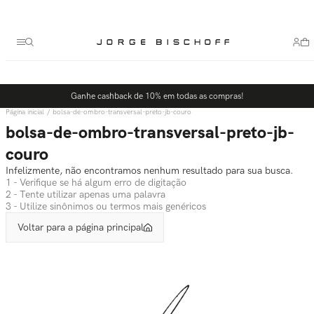
Termos mais buscados
1
º
bolsa
2
º
scarpin
3
º
tênis
Ganhe cashback de 10% em todas as compras!
4
º
sandalia
bolsa-de-ombro-transversal-preto-jb-couro
5
º
bota
bolsa-de-ombro-transversal-preto-jb-
couro
Infelizmente, não encontramos nenhum resultado para sua busca.
1 - Verifique se há algum erro de digitação
2 - Tente utilizar apenas uma palavra
3 - Utilize sinônimos ou termos mais genéricos
Voltar para a página principal