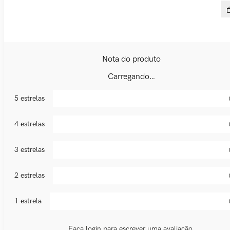
Tên
R$
Carregando…
5 estrelas
4 estrelas
3 estrelas
2 estrelas
1 estrela
Faça login para escrever uma avaliação.