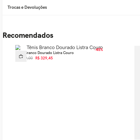
Trocas e Devoluções
Recomendados
-
45%
Tênis Branco Dourado Listra Couro
R$
599
,
00
R$
329
,
45