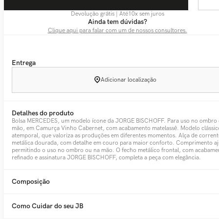
Devolução grátis | Até
10
x sem juros
Ainda tem dúvidas?
Clique aqui para falar com um de nossos consultores.
Entrega
Adicionar localização
Detalhes do produto
Bolsa MERCEDES, um modelo ícone da JORGE BISCHOFF. Para uso no ombro 
mão, em Camurça Vinho Cabernet, com acabamento matelassê. Modelo clássic
atemporal, que valoriza as produções em diferentes momentos. Alça de corrent
metálica dourada, com detalhe em couro para maior conforto. Comprimento aj
permitindo o uso no ombro ou na mão. O fecho metálico frontal, com acabame
refinado e assinatura JORGE BISCHOFF, completa a peça com elegância.
Composição
Como Cuidar do seu JB