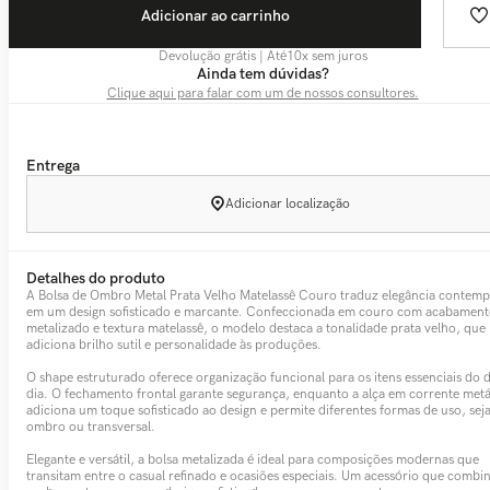
Adicionar ao carrinho
Devolução grátis | Até
10
x sem juros
Ainda tem dúvidas?
Clique aqui para falar com um de nossos consultores.
Entrega
Adicionar localização
Detalhes do produto
A Bolsa de Ombro Metal Prata Velho Matelassê Couro traduz elegância contem
em um design sofisticado e marcante. Confeccionada em couro com acabamen
metalizado e textura matelassê, o modelo destaca a tonalidade prata velho, que
adiciona brilho sutil e personalidade às produções.
O shape estruturado oferece organização funcional para os itens essenciais do d
dia. O fechamento frontal garante segurança, enquanto a alça em corrente metá
adiciona um toque sofisticado ao design e permite diferentes formas de uso, sej
ombro ou transversal.
Elegante e versátil, a bolsa metalizada é ideal para composições modernas que
transitam entre o casual refinado e ocasiões especiais. Um acessório que combi