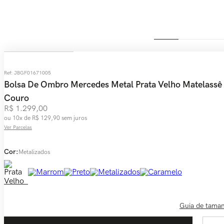
Ref
:
JBGF01671005
Bolsa De Ombro Mercedes Metal Prata Velho Matelassê
Couro
R$
1
.
299
,
00
ou
10
x de
R$
129
,
90
sem juros
Ver Parcelas
Cor:
Metalizados
Guia de tama