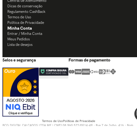
Central de Atendimento
Dicas de conservação
Regulamento CashBack
Termos de Uso
Política de Privacidade
Minha Conta
Entrar / Minha Conta
Meus Pedidos
Lista de desejos
Selos e segurança
Formas de pagamento
Termos de Uso
Políticas de Privacidade
BCG DIGITAL CALÇADOS LTDA ME | CNPJ 08.960.572/0014-49 - Rua 7 de Julho, 416 - Bom
Pastor, Igrejinha - RS, 95650-000 © TODOS OS DIREITOS RESERVADOS.