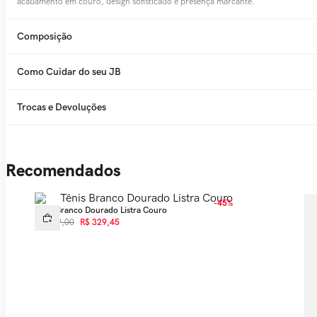
acabamento em couro, design sofisticado e presença marcante.
Composição
Como Cuidar do seu JB
Trocas e Devoluções
Recomendados
-
45%
Tênis Branco Dourado Listra Couro
R$
599
,
00
R$
329
,
45