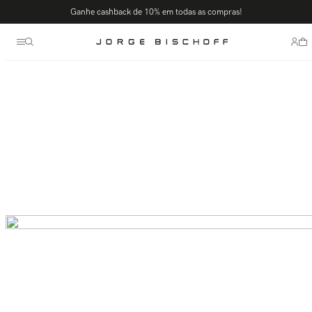
Termos mais buscados
Ganhe cashback de 10% em todas as compras!
1
º
bolsa
2
º
scarpin
3
º
tênis
4
º
sandalia
5
º
bota