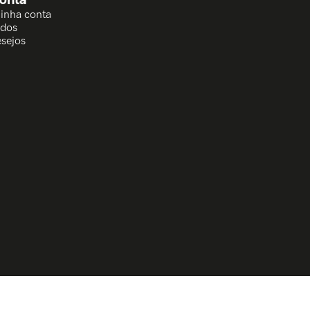
Minha conta
idos
esejos