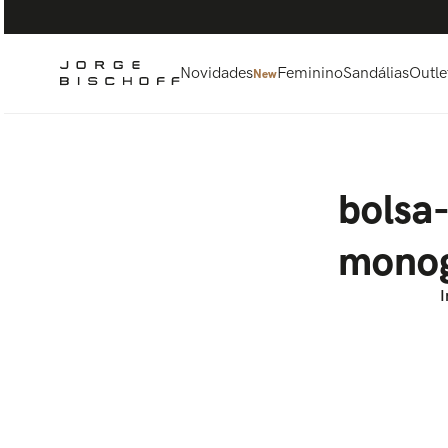
Termos mais buscados
1
º
bolsa
2
º
scarpin
Novidades
Feminino
Sandálias
Outle
New
3
º
tênis
4
º
sandalia
5
º
bota
bolsa
monog
I