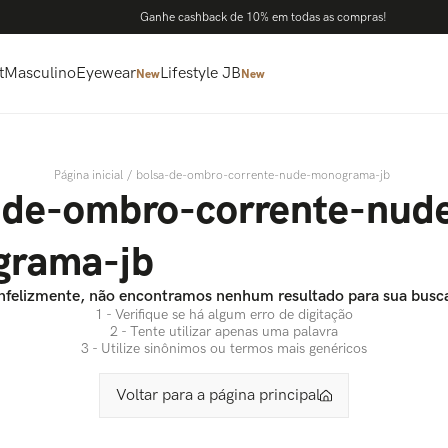
Ganhe cashback de 10% em todas as compras!
t
Masculino
Eyewear
Lifestyle JB
New
New
bolsa-de-ombro-corrente-nude-monograma-jb
-de-ombro-corrente-nud
rama-jb
nfelizmente, não encontramos nenhum resultado para sua busc
1 - Verifique se há algum erro de digitação
2 - Tente utilizar apenas uma palavra
3 - Utilize sinônimos ou termos mais genéricos
Voltar para a página principal