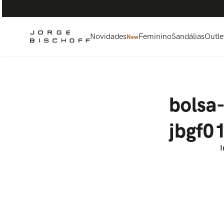
Termos mais buscados
1
º
bolsa
2
º
scarpin
Novidades
Feminino
Sandálias
Outle
New
3
º
tênis
4
º
sandalia
5
º
bota
bolsa
jbgf0
I