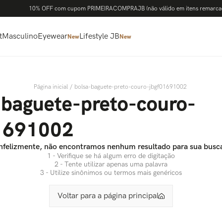
10% OFF com cupom PRIMEIRACOMPRAJB (não válido em itens remarca
t
Masculino
Eyewear
Lifestyle JB
New
New
bolsa-baguete-preto-couro-jbgf01691002
-baguete-preto-couro-
1691002
nfelizmente, não encontramos nenhum resultado para sua busc
1 - Verifique se há algum erro de digitação
2 - Tente utilizar apenas uma palavra
3 - Utilize sinônimos ou termos mais genéricos
Voltar para a página principal