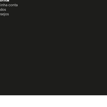
Minha conta
idos
esejos