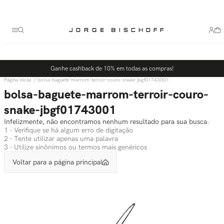
Termos mais buscados
1
º
bolsa
2
º
scarpin
3
º
tênis
Ganhe cashback de 10% em todas as compras!
4
º
sandalia
bolsa-baguete-marrom-terroir-couro-snake-jbgf01743001
5
º
bota
bolsa-baguete-marrom-terroir-couro-
snake-jbgf01743001
Infelizmente, não encontramos nenhum resultado para sua busca.
1 - Verifique se há algum erro de digitação
2 - Tente utilizar apenas uma palavra
3 - Utilize sinônimos ou termos mais genéricos
Voltar para a página principal