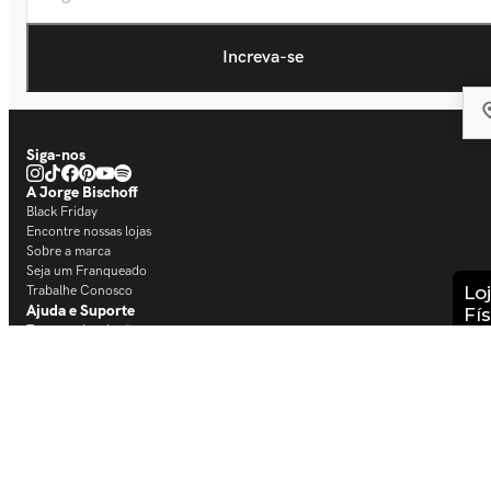
Siga-nos
A Jorge Bischoff
Black Friday
Encontre nossas lojas
Sobre a marca
Seja um Franqueado
Trabalhe Conosco
Ajuda e Suporte
Trocas e devoluções
Central de Atendimento
Dicas de conservação
Regulamento CashBack
Termos de Uso
Política de Privacidade
Minha Conta
Entrar / Minha Conta
Meus Pedidos