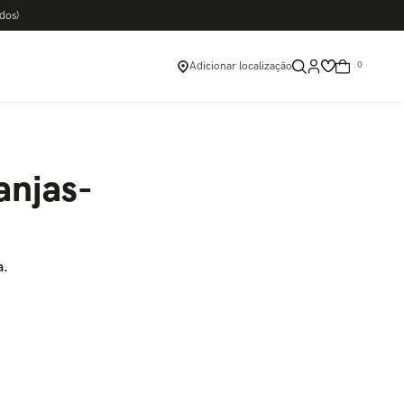
dos)
Adicionar localização
0
anjas-
a.