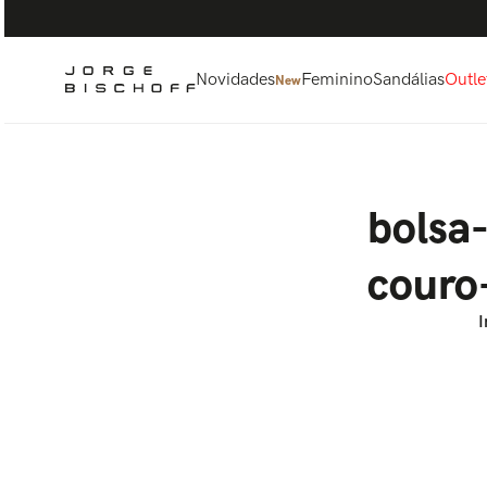
Termos mais buscados
1
º
bolsa
2
º
scarpin
Novidades
Feminino
Sandálias
Outle
New
3
º
tênis
4
º
sandalia
5
º
bota
bolsa
couro
I