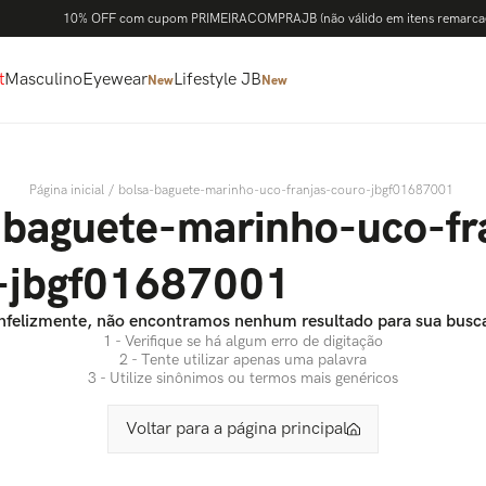
10% OFF com cupom PRIMEIRACOMPRAJB (não válido em itens remarca
t
Masculino
Eyewear
Lifestyle JB
New
New
bolsa-baguete-marinho-uco-franjas-couro-jbgf01687001
-baguete-marinho-uco-fr
-jbgf01687001
nfelizmente, não encontramos nenhum resultado para sua busc
1 - Verifique se há algum erro de digitação
2 - Tente utilizar apenas uma palavra
3 - Utilize sinônimos ou termos mais genéricos
Voltar para a página principal