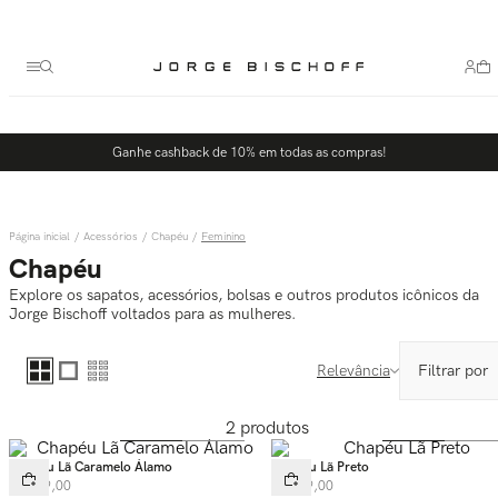
Termos mais buscados
1
º
bolsa
2
º
scarpin
3
º
tênis
Ganhe cashback de 10% em todas as compras!
4
º
sandalia
5
º
bota
Acessórios
Chapéu
Feminino
Chapéu
Explore os sapatos, acessórios, bolsas e outros produtos icônicos da
Jorge Bischoff voltados para as mulheres.
Relevância
2
produtos
Chapéu Lã Caramelo Álamo
Chapéu Lã Preto
R$
599
,
00
R$
599
,
00