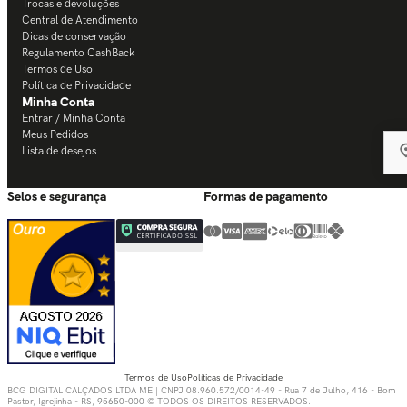
Trocas e devoluções
Central de Atendimento
Dicas de conservação
Regulamento CashBack
Termos de Uso
Política de Privacidade
Minha Conta
Entrar / Minha Conta
Meus Pedidos
Lista de desejos
Selos e segurança
Formas de pagamento
Termos de Uso
Políticas de Privacidade
BCG DIGITAL CALÇADOS LTDA ME | CNPJ 08.960.572/0014-49 - Rua 7 de Julho, 416 - Bom
Pastor, Igrejinha - RS, 95650-000 © TODOS OS DIREITOS RESERVADOS.