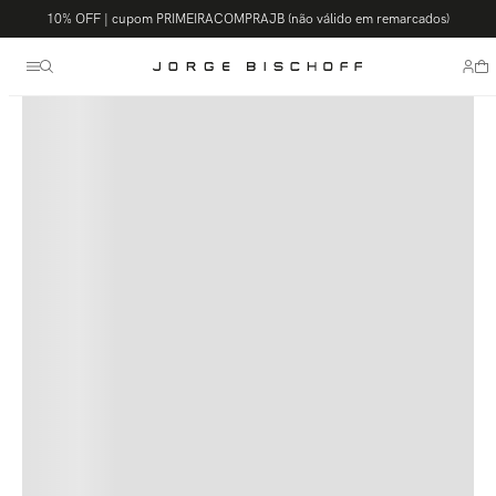
10% OFF | cupom PRIMEIRACOMPRAJB (não válido em remarcados)