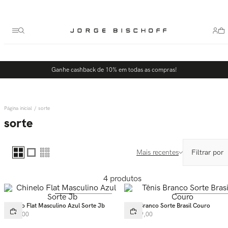
Ganhe cashback de 10% em todas as compras!
sorte
sorte
Mais recentes
4
produtos
Chinelo Flat Masculino Azul Sorte Jb
Tênis Branco Sorte Brasil Couro
R$
99
,
00
R$
699
,
00