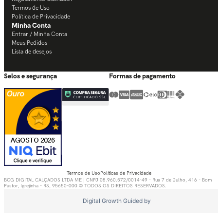
Termos de Uso
Política de Privacidade
Minha Conta
Entrar / Minha Conta
Meus Pedidos
Lista de desejos
Selos e segurança
Formas de pagamento
Termos de Uso
Políticas de Privacidade
BCG DIGITAL CALÇADOS LTDA ME | CNPJ 08.960.572/0014-49 - Rua 7 de Julho, 416 - Bom
Pastor, Igrejinha - RS, 95650-000 © TODOS OS DIREITOS RESERVADOS.
Digital Growth Guided by