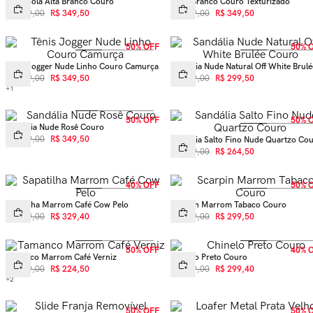
Tênis Sola Alta Branco Couro
Tênis Branco Couro Texturizado
R$
699
,
00
R$
349
,
50
R$
699
,
00
R$
349
,
50
50% OFF
50% 
Tênis Jogger Nude Linho Couro Camurça
Sandália Nude Natural Off White Brulé
Couro
R$
699
,
00
R$
349
,
50
R$
599
,
00
R$
299
,
50
+
1
50% OFF
50% 
Sandália Nude Rosê Couro
R$
699
,
00
R$
349
,
50
Sandália Salto Fino Nude Quartzo Co
R$
529
,
00
R$
264
,
50
40% OFF
50% 
Sapatilha Marrom Café Cow Pelo
Scarpin Marrom Tabaco Couro
R$
549
,
00
R$
329
,
40
R$
599
,
00
R$
299
,
50
50% OFF
40% 
Tamanco Marrom Café Verniz
Chinelo Preto Couro
R$
449
,
00
R$
224
,
50
R$
499
,
00
R$
299
,
40
+
2
50% OFF
50% 