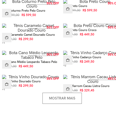
50% OFF
50% 
Bota Preto Couro
R$
1
.
199
,
00
R$
599
,
50
Bota Coturno Preto Pelo Couro
R$
1
.
199
,
00
R$
599
,
50
50% OFF
50% 
Bota Preto Couro Croco
R$
899
,
00
R$
449
,
50
Tênis Caramelo Camel Dourado Couro
R$
599
,
00
R$
299
,
50
+
1
50% OFF
50% 
Tênis Vinho Cadarço Couro
R$
499
,
00
R$
249
,
50
Bota Cano Médio Leopardo Tabaco Pelo
+
2
R$
899
,
00
R$
449
,
50
50% OFF
45% 
Tênis Vinho Dourado Couro
R$
599
,
00
R$
299
,
50
Tênis Marrom Cacau Listra Couro
+
1
R$
599
,
00
R$
329
,
45
MOSTRAR MAIS