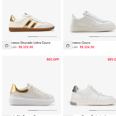
Tênis Branco Dourado Listra Couro
Tênis Branco Couro
R$
599
,
00
R$
329
,
45
R$
649
,
00
R$
324
,
50
50% OFF
50% 