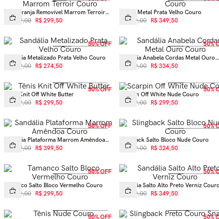
Slide Franja Removível Marrom Terroir
Loafer Metal Prata Velho Couro
Couro
R$
599
,
00
R$
299
,
50
R$
699
,
00
R$
349
,
50
50% OFF
50% 
Sandália Metalizado Prata Velho Couro
Sandália Anabela Cordas Metal Ouro
Couro
R$
549
,
00
R$
274
,
50
R$
669
,
00
R$
334
,
50
50% OFF
50% 
Tênis Knit Off White Butter
Scarpin Off White Nude Couro
R$
599
,
00
R$
299
,
50
R$
599
,
00
R$
299
,
50
50% OFF
50% 
Sandália Plataforma Marrom Amêndoa
Slingback Salto Bloco Nude Couro
Couro
R$
799
,
00
R$
399
,
50
R$
649
,
00
R$
324
,
50
50% OFF
50% 
Tamanco Salto Bloco Vermelho Couro
Sandália Salto Alto Preto Verniz Cour
R$
599
,
00
R$
299
,
50
R$
699
,
00
R$
349
,
50
50% OFF
50% 