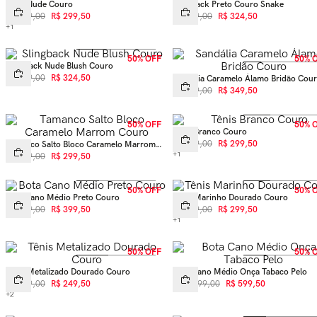
Tênis Nude Couro
Slingback Preto Couro Snake
R$
599
,
00
R$
299
,
50
R$
649
,
00
R$
324
,
50
+
1
50% OFF
50% 
Slingback Nude Blush Couro
R$
649
,
00
R$
324
,
50
Sandália Caramelo Álamo Bridão Cou
R$
699
,
00
R$
349
,
50
50% OFF
50% 
Tênis Branco Couro
R$
599
,
00
R$
299
,
50
Tamanco Salto Bloco Caramelo Marrom
Couro
+
1
R$
599
,
00
R$
299
,
50
50% OFF
50% 
Bota Cano Médio Preto Couro
Tênis Marinho Dourado Couro
R$
799
,
00
R$
399
,
50
R$
599
,
00
R$
299
,
50
+
1
50% OFF
50% 
Tênis Metalizado Dourado Couro
Bota Cano Médio Onça Tabaco Pelo
R$
499
,
00
R$
249
,
50
R$
1
.
199
,
00
R$
599
,
50
+
2