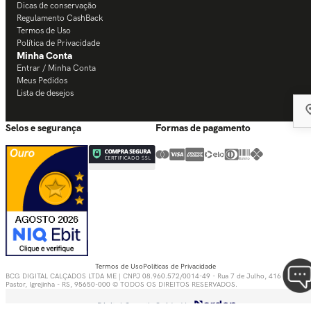
Dicas de conservação
Regulamento CashBack
Termos de Uso
Política de Privacidade
Minha Conta
Entrar / Minha Conta
Meus Pedidos
Lista de desejos
Selos e segurança
Formas de pagamento
Termos de Uso
Políticas de Privacidade
BCG DIGITAL CALÇADOS LTDA ME | CNPJ 08.960.572/0014-49 - Rua 7 de Julho, 416 - Bom
Pastor, Igrejinha - RS, 95650-000 © TODOS OS DIREITOS RESERVADOS.
Digital Growth Guided by