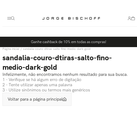
Termos mais buscados
1
º
bolsa
2
º
scarpin
3
º
tênis
Ganhe cashback de 10% em todas as compras!
4
º
sandalia
sandalia-couro-dtiras-salto-fino-medio-dark-gold
5
º
bota
sandalia-couro-dtiras-salto-fino-
medio-dark-gold
Infelizmente, não encontramos nenhum resultado para sua busca.
1 - Verifique se há algum erro de digitação
2 - Tente utilizar apenas uma palavra
3 - Utilize sinônimos ou termos mais genéricos
Voltar para a página principal