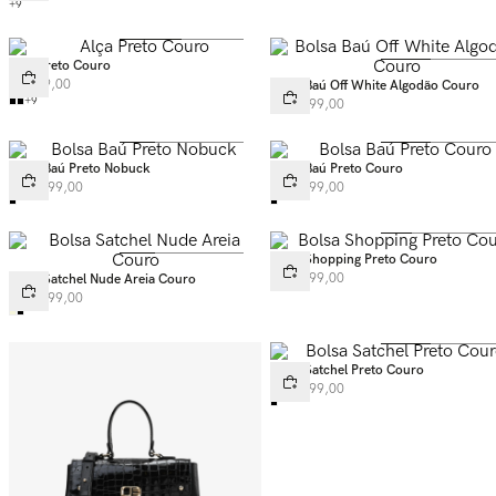
+
9
Alça Preto Couro
R$
289
,
00
Bolsa Baú Off White Algodão Couro
+
9
R$
1
.
299
,
00
Bolsa Baú Preto Nobuck
Bolsa Baú Preto Couro
R$
1
.
499
,
00
R$
1
.
299
,
00
Bolsa Shopping Preto Couro
R$
1
.
499
,
00
Bolsa Satchel Nude Areia Couro
R$
1
.
399
,
00
Bolsa Satchel Preto Couro
R$
1
.
599
,
00