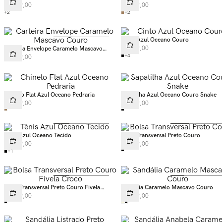
Croco
Couro Croco
R$
299
,
00
R$
299
,
00
+
2
+
2
Cinto Azul Oceano Couro
R$
199
,
00
Carteira Envelope Caramelo Mascavo
Couro
+
4
R$
349
,
00
Chinelo Flat Azul Oceano Pedraria
Sapatilha Azul Oceano Couro Snake
R$
229
,
00
R$
499
,
00
Tênis Azul Oceano Tecido
Bolsa Transversal Preto Couro
R$
499
,
00
R$
899
,
00
+
1
Bolsa Transversal Preto Couro Fivela
Sandália Caramelo Mascavo Couro
Croco
R$
899
,
00
R$
569
,
00