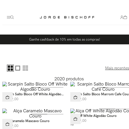
Ganhe cashback de 10% em todas as compras!
Mais recentes
2020
produtos
Scarpin Salto Bloco Off White Algodão
Scarpin Salto Bloco Marrom Cafe Cou
Couro
R$
449
,
00
R$
449
,
00
Alça Off White Algodão Couro
R$
289
,
00
Alça Caramelo Mascavo Couro
+
9
R$
289
,
00