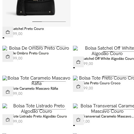
Bolsa Satchel Preto Couro
R$
1
.
399
,
00
Bolsa De Ombro Preto Couro
R$
1
.
599
,
00
Bolsa Satchel Off White Algodão Cour
R$
1
.
599
,
00
Bolsa Tote Preto Couro Croco
R$
1
.
499
,
00
Bolsa Tote Caramelo Mascavo Ráfia
R$
1
.
499
,
00
Bolsa Tote Listrado Preto Algodão Couro
Bolsa Transversal Caramelo Mascavo
Couro
R$
1
.
699
,
00
R$
899
,
00