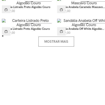
Sandália Listrado Preto Algodão Couro
Sandália Anabela Caramelo Mascavo
Couro
R$
669
,
00
R$
599
,
00
Carteira Listrado Preto Algodão Couro
Sandália Anabela Off White Algodão
Couro
R$
449
,
00
R$
599
,
00
MOSTRAR MAIS