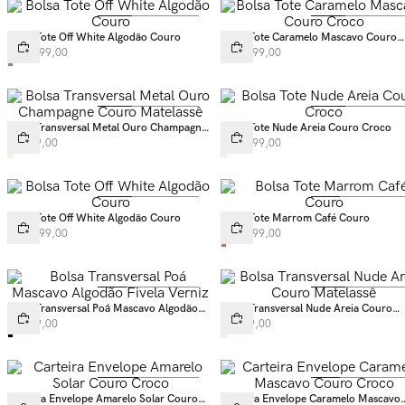
Bolsa Tote Off White Algodão Couro
Bolsa Tote Caramelo Mascavo Couro
Croco
R$
1
.
599
,
00
R$
1
.
499
,
00
Bolsa Transversal Metal Ouro Champagne
Bolsa Tote Nude Areia Couro Croco
Couro Matelassê
R$
799
,
00
R$
1
.
699
,
00
Bolsa Tote Off White Algodão Couro
Bolsa Tote Marrom Café Couro
R$
1
.
499
,
00
R$
1
.
599
,
00
Bolsa Transversal Poá Mascavo Algodão
Bolsa Transversal Nude Areia Couro
Fivela Verniz
Matelassê
R$
899
,
00
R$
749
,
00
Carteira Envelope Amarelo Solar Couro
Carteira Envelope Caramelo Mascavo