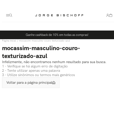
Termos mais buscados
1
º
bolsa
2
º
scarpin
3
º
tênis
Ganhe cashback de 10% em todas as compras!
4
º
sandalia
mocassim-masculino-couro-texturizado-azul
5
º
bota
mocassim-masculino-couro-
texturizado-azul
Infelizmente, não encontramos nenhum resultado para sua busca.
1 - Verifique se há algum erro de digitação
2 - Tente utilizar apenas uma palavra
3 - Utilize sinônimos ou termos mais genéricos
Voltar para a página principal