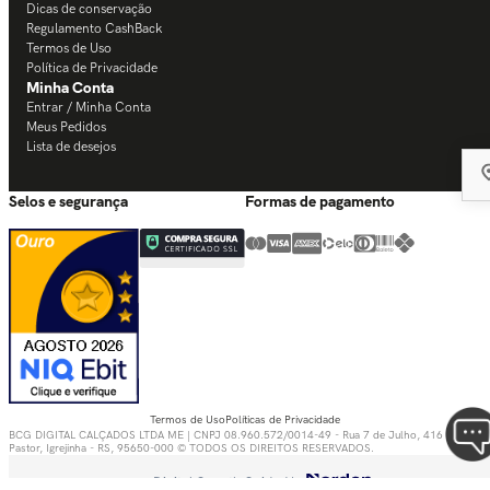
Dicas de conservação
Regulamento CashBack
Termos de Uso
Política de Privacidade
Minha Conta
Entrar / Minha Conta
Meus Pedidos
Lista de desejos
Selos e segurança
Formas de pagamento
Termos de Uso
Políticas de Privacidade
BCG DIGITAL CALÇADOS LTDA ME | CNPJ 08.960.572/0014-49 - Rua 7 de Julho, 416 - Bom
Pastor, Igrejinha - RS, 95650-000 © TODOS OS DIREITOS RESERVADOS.
Digital Growth Guided by