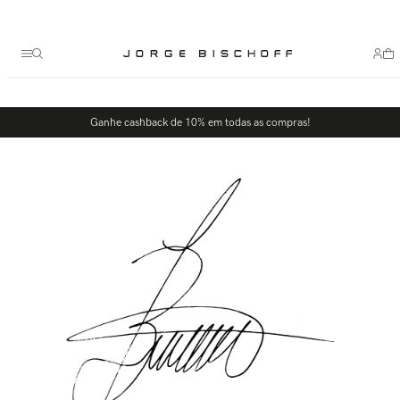
Termos mais buscados
1
º
bolsa
2
º
scarpin
3
º
tênis
Ganhe cashback de 10% em todas as compras!
4
º
sandalia
5
º
slingback