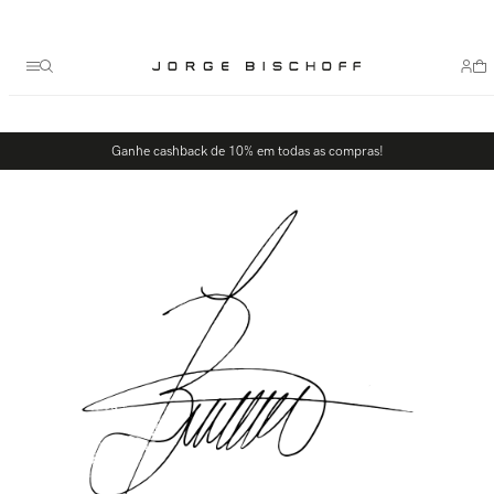
Termos mais buscados
1
º
bolsa
2
º
scarpin
3
º
tênis
Ganhe cashback de 10% em todas as compras!
4
º
sandalia
5
º
bota