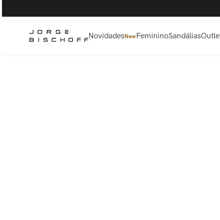
Termos mais buscados
1
º
bolsa
2
º
scarpin
Novidades
Feminino
Sandálias
Outle
New
3
º
tênis
4
º
sandalia
5
º
bota