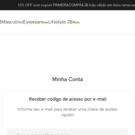
10% OFF com cupom PRIMEIRACOMPRAJB (não válido em itens remarca
t
Masculino
Eyewear
Lifestyle JB
New
New
Receber código de acesso por email