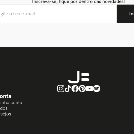
Inscreva-se, fique por dentro das novidades!
onta
Minha conta
idos
esejos