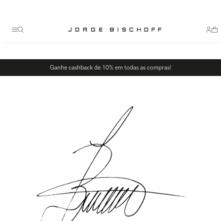
Termos mais buscados
1
º
bolsa
2
º
scarpin
3
º
tênis
Ganhe cashback de 10% em todas as compras!
4
º
sandalia
5
º
bota