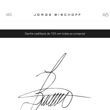
Termos mais buscados
1
º
bolsa
2
º
scarpin
3
º
tênis
Ganhe cashback de 10% em todas as compras!
4
º
sandalia
5
º
bota