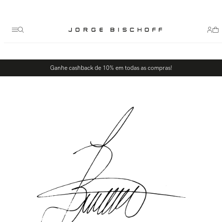
Termos mais buscados
1
º
bolsa
2
º
scarpin
3
º
tênis
Ganhe cashback de 10% em todas as compras!
4
º
sandalia
5
º
bota