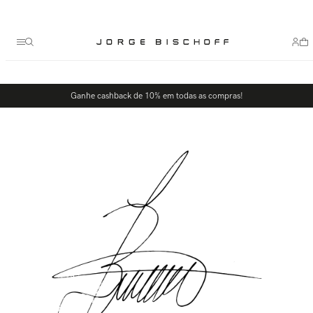
Termos mais buscados
1
º
bolsa
2
º
scarpin
3
º
tênis
Ganhe cashback de 10% em todas as compras!
4
º
sandalia
5
º
bota