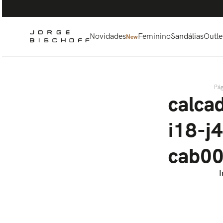
Termos mais buscados
1
º
bolsa
2
º
scarpin
Novidades
Feminino
Sandálias
Outle
New
3
º
tênis
4
º
sandalia
5
º
bota
calca
i18-j
cab00
I