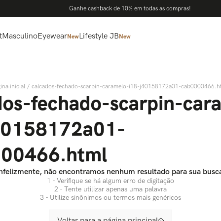
Ganhe cashback de 10% em todas as compras!
t
Masculino
Eyewear
Lifestyle JB
New
New
calcados-fechado-scarpin-caramelo-i18-j40158172a01-cab0000466.h
dos-fechado-scarpin-car
40158172a01-
00466.html
nfelizmente, não encontramos nenhum resultado para sua busc
1 - Verifique se há algum erro de digitação
2 - Tente utilizar apenas uma palavra
3 - Utilize sinônimos ou termos mais genéricos
Voltar para a página principal