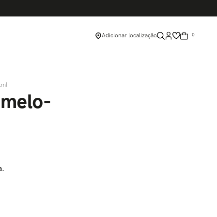
Adicionar localização
0
tml
amelo-
a.