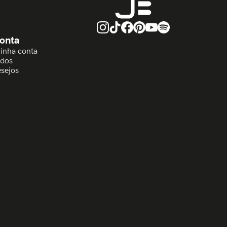
onta
Minha conta
idos
esejos