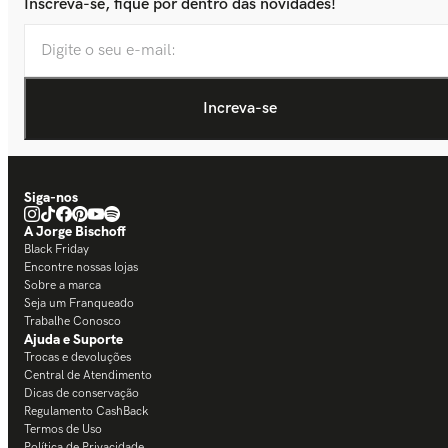
Inscreva-se, fique por dentro das novidades!
Siga-nos
A Jorge Bischoff
Black Friday
Encontre nossas lojas
Sobre a marca
Seja um Franqueado
Trabalhe Conosco
Ajuda e Suporte
Trocas e devoluções
Central de Atendimento
Dicas de conservação
Regulamento CashBack
Termos de Uso
Política de Privacidade