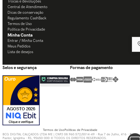
Trocas e devoluções
Central de Atendimento
Dicas de conservação
Regulamento CashBack
Termos de Uso
Política de Privacidade
Minha Conta
Entrar / Minha Conta
Meus Pedidos
Lista de desejos
Selos e segurança
Formas de pagamento
Termos de Uso
Políticas de Privacidade
BCG DIGITAL CALÇADOS LTDA ME | CNPJ 08.960.572/0014-49 - Rua 7 de Julho, 416 - Bom
Pastor, Igrejinha - RS, 95650-000 © TODOS OS DIREITOS RESERVADOS.