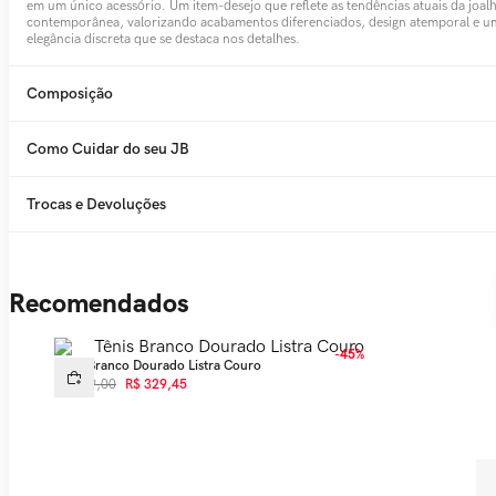
em um único acessório. Um item-desejo que reflete as tendências atuais da joalh
contemporânea, valorizando acabamentos diferenciados, design atemporal e u
elegância discreta que se destaca nos detalhes.
Composição
Como Cuidar do seu JB
Trocas e Devoluções
Recomendados
-
45%
Tênis Branco Dourado Listra Couro
R$
599
,
00
R$
329
,
45