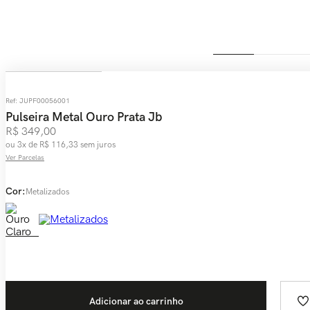
Ref
:
JUPF00056001
Pulseira Metal Ouro Prata Jb
R$
349
,
00
ou
3
x de
R$
116
,
33
sem juros
Ver Parcelas
Cor:
Metalizados
Adicionar ao carrinho