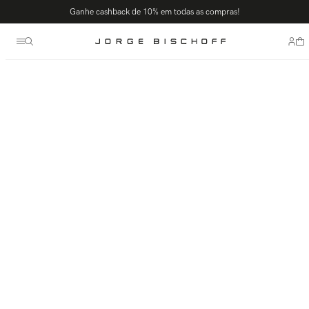
Termos mais buscados
Ganhe cashback de 10% em todas as compras!
1
º
bolsa
2
º
scarpin
3
º
tênis
4
º
sandalia
5
º
slingback