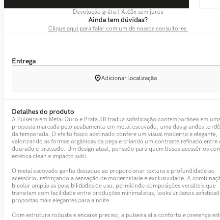
Devolução grátis | Até
3
x sem juros
Ainda tem dúvidas?
Clique aqui para falar com um de nossos consultores.
Entrega
Adicionar localização
Detalhes do produto
A Pulseira em Metal Ouro e Prata JB traduz sofisticação contemporânea em um
proposta marcada pelo acabamento em metal escovado, uma das grandes tendê
da temporada. O efeito fosco acetinado confere um visual moderno e elegante,
valorizando as formas orgânicas da peça e criando um contraste refinado entre 
dourado e prateado. Um design atual, pensado para quem busca acessórios co
estética clean e impacto sutil.
O metal escovado ganha destaque ao proporcionar textura e profundidade ao
acessório, reforçando a sensação de modernidade e exclusividade. A combinaç
bicolor amplia as possibilidades de uso, permitindo composições versáteis que
transitam com facilidade entre produções minimalistas, looks urbanos sofistica
propostas mais elegantes para a noite.
Com estrutura robusta e encaixe preciso, a pulseira alia conforto e presença est