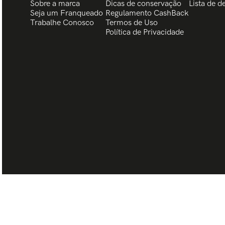
Sobre a marca
Dicas de conservação
Lista de d
Seja um Franqueado
Regulamento CashBack
Trabalhe Conosco
Termos de Uso
Política de Privacidade
BISCHOFF CREATIVE GROUP LTDA| CNPJ 08.960.572/0014-49 - Rua 7 de J
95650-000 © TODOS OS DIREITOS RESERVADOS.