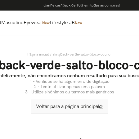
Ganhe cashback de 10% em todas as compras!
t
Masculino
Eyewear
Lifestyle JB
New
New
slingback-verde-salto-bloco-couro
gback-verde-salto-bloco-
nfelizmente, não encontramos nenhum resultado para sua busc
1 - Verifique se há algum erro de digitação
2 - Tente utilizar apenas uma palavra
3 - Utilize sinônimos ou termos mais genéricos
Voltar para a página principal