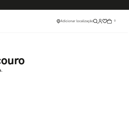
Adicionar localização
0
couro
a.