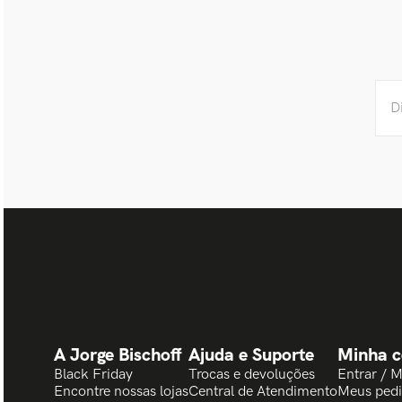
A Jorge Bischoff
Ajuda e Suporte
Minha c
Black Friday
Trocas e devoluções
Entrar / 
Encontre nossas lojas
Central de Atendimento
Meus ped