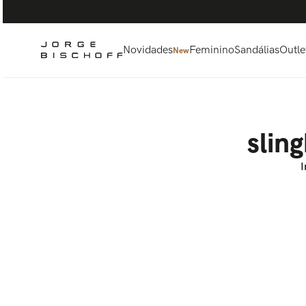
Termos mais buscados
1
º
bolsa
2
º
scarpin
Novidades
Feminino
Sandálias
Outle
New
3
º
tênis
4
º
sandalia
5
º
bota
slin
I