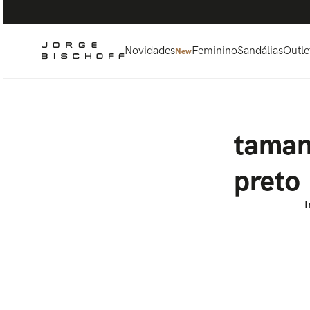
Termos mais buscados
1
º
bolsa
2
º
scarpin
Novidades
Feminino
Sandálias
Outle
New
3
º
tênis
4
º
sandalia
5
º
bota
taman
preto
I