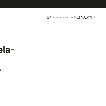
Adicionar localização
0
ela-
a.