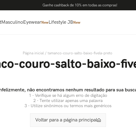
Ganhe cashback de 10% em todas as compras!
t
Masculino
Eyewear
Lifestyle JB
New
New
tamanco-couro-salto-baixo-fivela-preto
co-couro-salto-baixo-fiv
nfelizmente, não encontramos nenhum resultado para sua busc
1 - Verifique se há algum erro de digitação
2 - Tente utilizar apenas uma palavra
3 - Utilize sinônimos ou termos mais genéricos
Voltar para a página principal